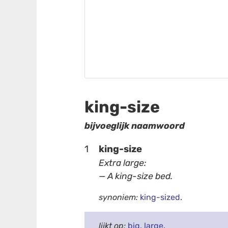
king-size
bijvoeglijk naamwoord
1
king-size
Extra large:
— A king-size bed.
synoniem:
king-sized
.
lijkt op:
big
,
large
.