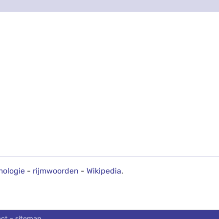
mologie
-
rijmwoorden
-
Wikipedia
.
act
-
sitemap