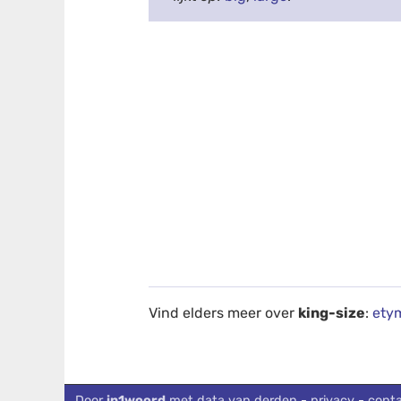
Vind elders meer over
king-size
:
ety
debug info: 0.0272
Door
in1woord
met data van derden
-
privacy
-
cont