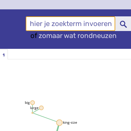
of
zomaar wat rondneuzen
1
big
large
king-size