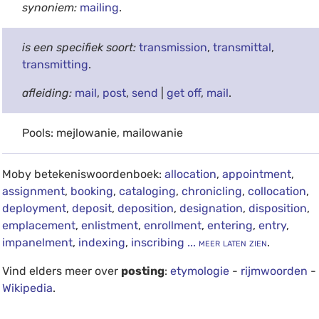
synoniem:
mailing
.
is een specifiek soort:
transmission
,
transmittal
,
transmitting
.
afleiding:
mail
,
post
,
send
|
get off
,
mail
.
Pools: mejlowanie, mailowanie
Moby betekeniswoordenboek:
allocation
,
appointment
,
assignment
,
booking
,
cataloging
,
chronicling
,
collocation
,
deployment
,
deposit
,
deposition
,
designation
,
disposition
,
emplacement
,
enlistment
,
enrollment
,
entering
,
entry
,
impanelment
,
indexing
,
inscribing
... meer laten zien
.
Vind elders meer over
posting
:
etymologie
-
rijmwoorden
-
Wikipedia
.
debug info: 0.0193