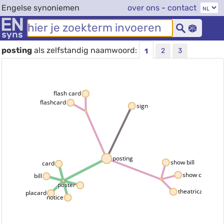
Engelse synoniemen
over ons
-
contact
posting
als zelfstandig naamwoord:
2
3
1
flash card
flashcard
sign
posting
show bill
card
show card
bill
poster
theatrical poster
placard
notice