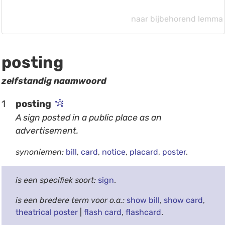
naar bijbehorend lemma
posting
zelfstandig naamwoord
1
posting
A sign posted in a public place as an
advertisement.
synoniemen:
bill
,
card
,
notice
,
placard
,
poster
.
is een specifiek soort:
sign
.
is een bredere term voor o.a.:
show bill
,
show card
,
theatrical poster
|
flash card
,
flashcard
.