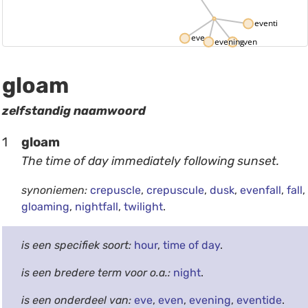
eventide
eve
evening
even
gloam
zelfstandig naamwoord
1
gloam
The time of day immediately following sunset.
synoniemen:
crepuscle
,
crepuscule
,
dusk
,
evenfall
,
fall
,
gloaming
,
nightfall
,
twilight
.
is een specifiek soort:
hour
,
time of day
.
is een bredere term voor o.a.:
night
.
is een onderdeel van:
eve
,
even
,
evening
,
eventide
.