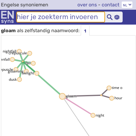
Engelse synoniemen
over ons
-
contact
gloam
als zelfstandig naamwoord:
1
nightfall
crepuscule
enfall
fall
repuscle
gloaming
twilight
dusk
time of day
gloam
hour
night