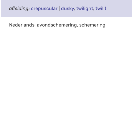
afleiding:
crepuscular
|
dusky
,
twilight
,
twilit
.
Nederlands: avondschemering, schemering