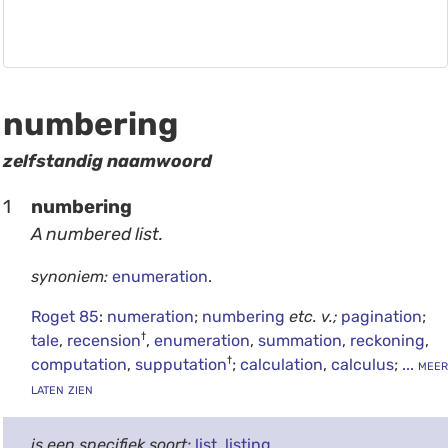
numbering
zelfstandig naamwoord
1
numbering
A numbered list.
synoniem:
enumeration
.
Roget 85
:
numeration
;
numbering
etc.
v.;
pagination
;
†
tale
,
recension
,
enumeration
,
summation
,
reckoning
,
†
computation
,
supputation
;
calculation
,
calculus
;
... meer
laten zien
is een specifiek soort:
list
,
listing
.