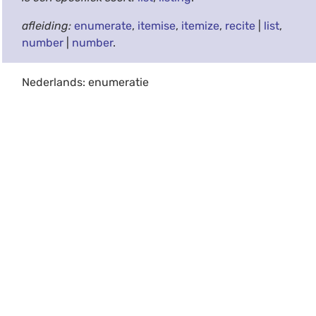
afleiding:
enumerate
,
itemise
,
itemize
,
recite
|
list
,
number
|
number
.
Nederlands: enumeratie