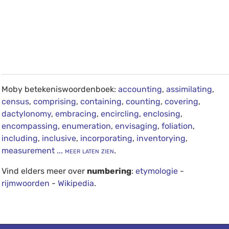
Moby betekeniswoordenboek:
accounting
,
assimilating
,
census
,
comprising
,
containing
,
counting
,
covering
,
dactylonomy
,
embracing
,
encircling
,
enclosing
,
encompassing
,
enumeration
,
envisaging
,
foliation
,
including
,
inclusive
,
incorporating
,
inventorying
,
measurement
... meer laten zien
.
Vind elders meer over
numbering
:
etymologie
-
rijmwoorden
-
Wikipedia
.
debug info: 0.0166