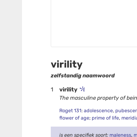
virility
zelfstandig naamwoord
1
virility
The masculine property of bein
Roget 131
:
adolescence
,
pubesce
flower of age
;
prime of life
,
meridia
is een specifiek soort:
maleness
,
m