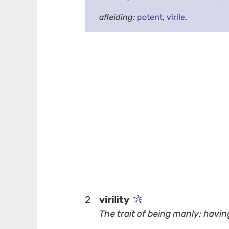
afleiding:
potent
,
virile
.
2
virility
The trait of being manly; havin