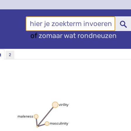
of
zomaar wat rondneuzen
2
1
virility
maleness
masculinity