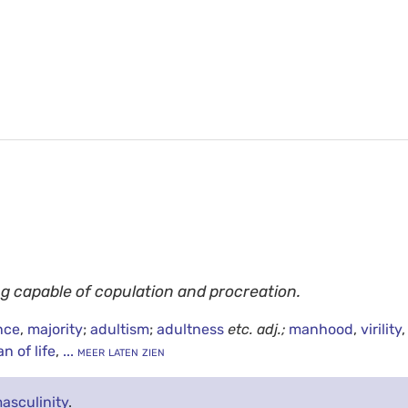
g capable of copulation and procreation.
nce
,
majority
;
adultism
;
adultness
etc.
adj.;
manhood
,
virility
n of life
,
... meer laten zien
asculinity
.