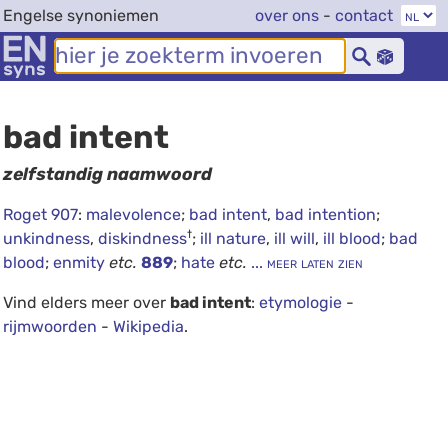
Engelse synoniemen
over ons
-
contact
bad intent
zelfstandig naamwoord
Roget 907
:
malevolence
;
bad intent
,
bad intention
;
†
unkindness
,
diskindness
;
ill nature
,
ill will
,
ill blood
;
bad
blood
;
enmity
etc.
889
;
hate
etc.
... meer laten zien
Vind elders meer over
bad intent
:
etymologie
-
rijmwoorden
-
Wikipedia
.
debug info: 0.0188