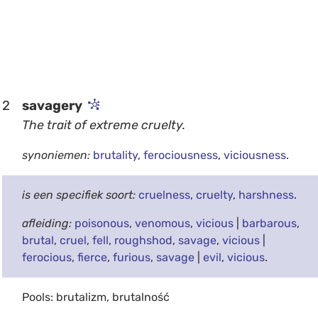
2
savagery
The trait of extreme cruelty.
synoniemen:
brutality
,
ferociousness
,
viciousness
.
is een specifiek soort:
cruelness
,
cruelty
,
harshness
.
afleiding:
poisonous
,
venomous
,
vicious
|
barbarous
,
brutal
,
cruel
,
fell
,
roughshod
,
savage
,
vicious
|
ferocious
,
fierce
,
furious
,
savage
|
evil
,
vicious
.
Pools: brutalizm, brutalność