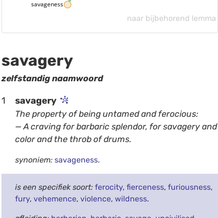
savageness
naar bijbehorend lemma
savagery
zelfstandig naamwoord
1
savagery
The property of being untamed and ferocious:
— A craving for barbaric splendor, for savagery and
color and the throb of drums.
synoniem:
savageness
.
is een specifiek soort:
ferocity
,
fierceness
,
furiousness
,
fury
,
vehemence
,
violence
,
wildness
.