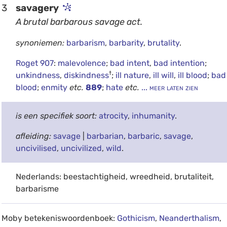
3
savagery
A brutal barbarous savage act.
synoniemen:
barbarism
,
barbarity
,
brutality
.
Roget 907
:
malevolence
;
bad intent
,
bad intention
;
†
unkindness
,
diskindness
;
ill nature
,
ill will
,
ill blood
;
bad
blood
;
enmity
etc.
889
;
hate
etc.
... meer laten zien
is een specifiek soort:
atrocity
,
inhumanity
.
afleiding:
savage
|
barbarian
,
barbaric
,
savage
,
uncivilised
,
uncivilized
,
wild
.
Nederlands: beestachtigheid, wreedheid, brutaliteit,
barbarisme
Moby betekeniswoordenboek:
Gothicism
,
Neanderthalism
,