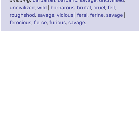
afleiding:
barbarian
,
barbaric
,
savage
,
uncivilised
,
uncivilized
,
wild
|
barbarous
,
brutal
,
cruel
,
fell
,
roughshod
,
savage
,
vicious
|
feral
,
ferine
,
savage
|
ferocious
,
fierce
,
furious
,
savage
.