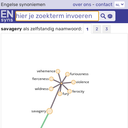
Engelse synoniemen
over ons
-
contact
savagery
als zelfstandig naamwoord:
2
3
1
vehemence
furiousness
fierceness
violence
wildness
ferocity
fury
savagery