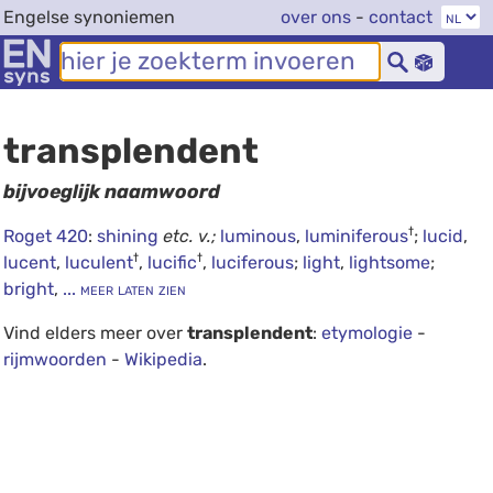
Engelse synoniemen
over ons
-
contact
transplendent
bijvoeglijk naamwoord
†
Roget 420
:
shining
etc.
v.;
luminous
,
luminiferous
;
lucid
,
†
†
lucent
,
luculent
,
lucific
,
luciferous
;
light
,
lightsome
;
bright
,
... meer laten zien
Vind elders meer over
transplendent
:
etymologie
-
rijmwoorden
-
Wikipedia
.
debug info: 0.0177