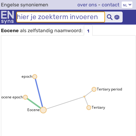
Engelse synoniemen
over ons
-
contact
Eocene
als zelfstandig naamwoord:
1
epoch
Tertiary period
Eocene epoch
Tertiary
Eocene