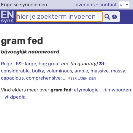
Engelse synoniemen
over ons
-
contact
gram fed
bijvoeglijk naamwoord
Roget 192
:
large
,
big
;
great
etc.
(in quantity)
31
;
considerable
,
bulky
,
voluminous
,
ample
,
massive
,
massy
;
capacious
,
comprehensive
;
... meer laten zien
Vind elders meer over
gram fed
:
etymologie
-
rijmwoorden
-
Wikipedia
.
debug info: 0.0418