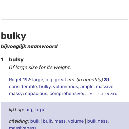
bulky
bijvoeglijk naamwoord
1
bulky
Of large size for its weight.
Roget 192
:
large
,
big
;
great
etc.
(in quantity)
31
;
considerable
,
bulky
,
voluminous
,
ample
,
massive
,
massy
;
capacious
,
comprehensive
;
... meer laten zien
lijkt op:
big
,
large
.
afleiding:
bulk
|
bulk
,
mass
,
volume
|
bulkiness
,
massiveness
.