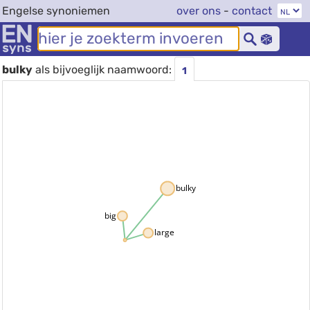
Engelse synoniemen
over ons
-
contact
bulky
als bijvoeglijk naamwoord:
1
bulky
big
large