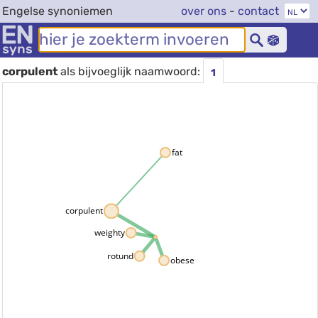
Engelse synoniemen
over ons
-
contact
corpulent
als bijvoeglijk naamwoord:
1
fat
corpulent
weighty
rotund
obese