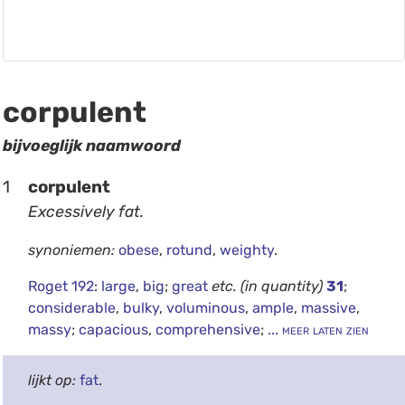
corpulent
bijvoeglijk naamwoord
1
corpulent
Excessively fat.
synoniemen:
obese
,
rotund
,
weighty
.
Roget 192
:
large
,
big
;
great
etc.
(in quantity)
31
;
considerable
,
bulky
,
voluminous
,
ample
,
massive
,
massy
;
capacious
,
comprehensive
;
... meer laten zien
lijkt op:
fat
.