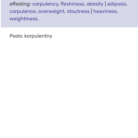
afleiding:
corpulency
,
fleshiness
,
obesity
|
adiposis
,
corpulence
,
overweight
,
stoutness
|
heaviness
,
weightiness
.
Pools: korpulentny