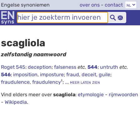
Engelse synoniemen
over ons
-
contact
scagliola
zelfstandig naamwoord
Roget 545
:
deception
;
falseness
etc.
544
;
untruth
etc.
546
;
imposition
,
imposture
;
fraud
,
deceit
,
guile
;
†
fraudulence
,
fraudulency
;
... meer laten zien
Vind elders meer over
scagliola
:
etymologie
-
rijmwoorden
-
Wikipedia
.
debug info: 0.0305