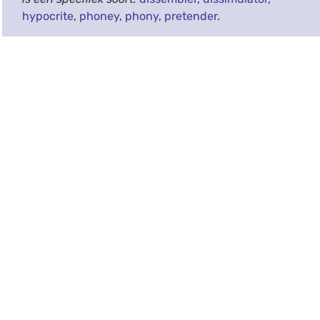
hypocrite
,
phoney
,
phony
,
pretender
.