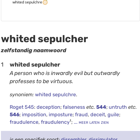
whited sepulchre
whited sepulcher
zelfstandig naamwoord
1
whited sepulcher
A person who is inwardly evil but outwardly
professes to be virtuous.
synoniem:
whited sepulchre
.
Roget 545
:
deception
;
falseness
etc.
544
;
untruth
etc.
546
;
imposition
,
imposture
;
fraud
,
deceit
,
guile
;
†
fraudulence
,
fraudulency
;
... meer laten zien
is een specifiek soort:
dissembler
,
dissimulator
,