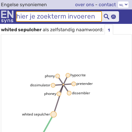
Engelse synoniemen
over ons
-
contact
whited sepulcher
als zelfstandig naamwoord:
1
hypocrite
phony
pretender
dissimulator
dissembler
phoney
whited sepulcher