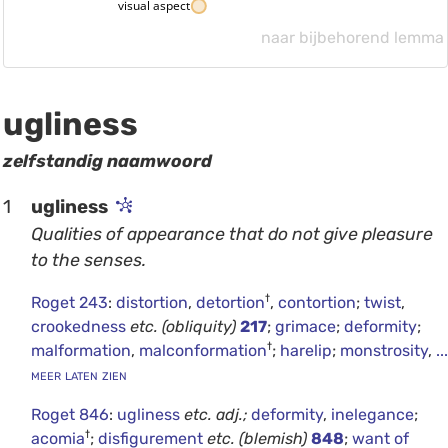
visual aspect
naar bijbehorend lemma
ugliness
zelfstandig naamwoord
1
ugliness
Qualities of appearance that do not give pleasure
to the senses.
†
Roget 243
:
distortion
,
detortion
,
contortion
;
twist
,
crookedness
etc.
(obliquity)
217
;
grimace
;
deformity
;
†
malformation
,
malconformation
;
harelip
;
monstrosity
,
...
meer laten zien
Roget 846
:
ugliness
etc.
adj.;
deformity
,
inelegance
;
†
acomia
;
disfigurement
etc.
(blemish)
848
;
want of