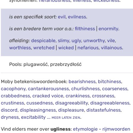
synoniemen:
nefariousness
,
vileness
,
wickedness
.
is een specifiek soort:
evil
,
evilness
.
is een bredere term voor o.a.:
filthiness
|
enormity
.
afleiding:
despicable
,
slimy
,
ugly
,
unworthy
,
vile
,
worthless
,
wretched
|
wicked
|
nefarious
,
villainous
.
Pools: plugawość, przebrzydłość
Moby betekeniswoordenboek:
bearishness
,
bitchiness
,
cacophony
,
cantankerousness
,
churlishness
,
coarseness
,
crabbedness
,
cracked voice
,
crankiness
,
crossness
,
crustiness
,
cussedness
,
disagreeability
,
disagreeableness
,
discord
,
displeasingness
,
displeasure
,
distastefulness
,
dryness
,
excitability
... meer laten zien
.
Vind elders meer over
ugliness
:
etymologie
-
rijmwoorden