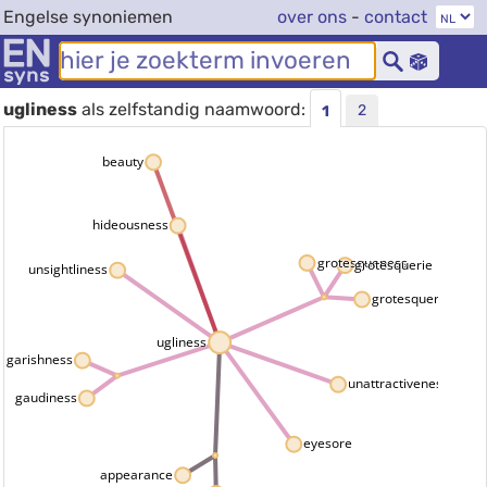
Engelse synoniemen
over ons
-
contact
ugliness
als zelfstandig naamwoord:
2
1
beauty
hideousness
grotesqueness
grotesquerie
unsightliness
grotesquery
ugliness
garishness
unattractiveness
gaudiness
eyesore
appearance