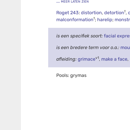
... meer laten zien
†
Roget 243
:
distortion
,
detortion
,
†
malconformation
;
harelip
;
monstr
is een specifiek soort:
facial expre
is een bredere term voor o.a.:
mou
v1
afleiding:
grimace
,
make a face
,
Pools: grymas