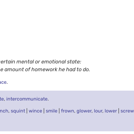
certain mental or emotional state:
e amount of homework he had to do.
face
.
te
,
intercommunicate
.
inch
,
squint
|
wince
|
smile
|
frown
,
glower
,
lour
,
lower
|
screw