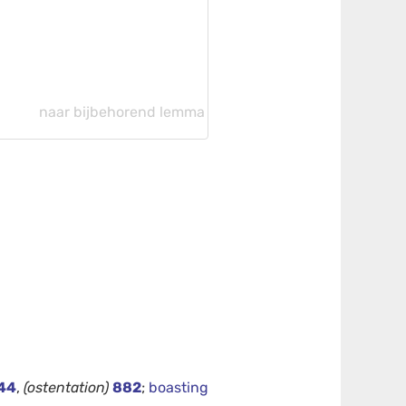
naar bijbehorend lemma
44
,
(ostentation)
882
;
boasting