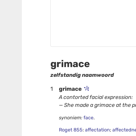
grimace
zelfstandig naamwoord
1
grimace
A contorted facial expression:
— She made a grimace at the p
synoniem:
face
.
Roget 855
:
affectation
;
affectedn