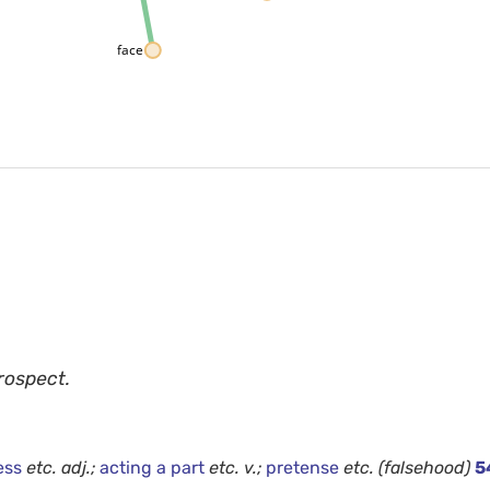
face
rospect.
ess
etc.
adj.;
acting a part
etc.
v.;
pretense
etc.
(falsehood)
5