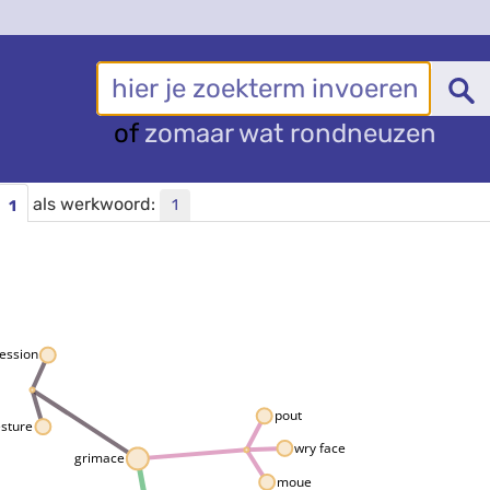
of
zomaar wat rondneuzen
als werkwoord:
1
1
ression
pout
esture
wry face
grimace
moue