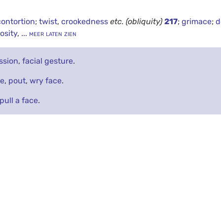
contortion
;
twist
,
crookedness
etc.
(obliquity)
217
;
grimace
;
d
osity
,
... meer laten zien
ssion
,
facial gesture
.
e
,
pout
,
wry face
.
pull a face
.