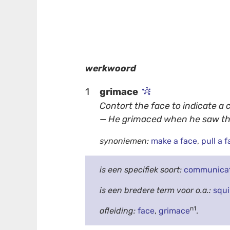
werkwoord
1
grimace
Contort the face to indicate a 
— He grimaced when he saw th
synoniemen:
make a face
,
pull a 
is een specifiek soort:
communica
is een bredere term voor o.a.:
squ
n1
afleiding:
face
,
grimace
.