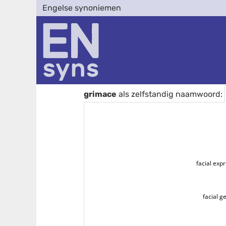
Engelse synoniemen
grimace
als zelfstandig naamwoord:
facial exp
facial g