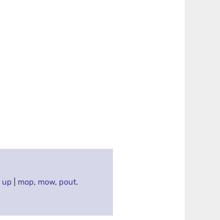
 up
|
mop
,
mow
,
pout
.