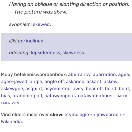
Having an oblique or slanting direction or position:
— The picture was skew.
synoniem:
skewed
.
lijkt op:
inclined
.
afleiding:
lopsidedness
,
skewness
.
Moby betekeniswoordenboek:
aberrancy
,
aberration
,
agee
,
agee-jawed
,
angle
,
angle off
,
askance
,
askant
,
askew
,
askewgee
,
asquint
,
asymmetric
,
awry
,
bear off
,
bend
,
bent
,
bias
,
branching off
,
catawampous
,
catawamptious
... meer
laten zien
.
Vind elders meer over
skew
:
etymologie
-
rijmwoorden
-
Wikipedia
.