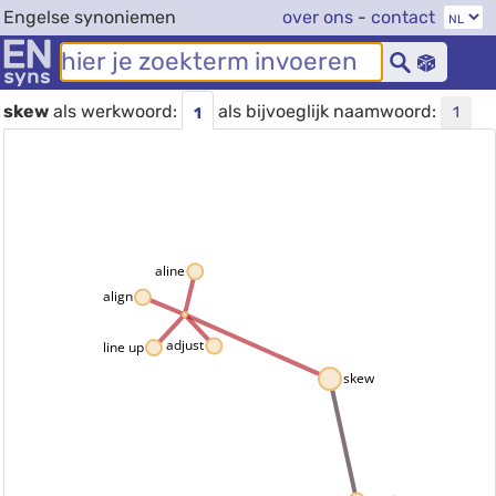
Engelse synoniemen
over ons
-
contact
skew
als werkwoord:
als bijvoeglijk naamwoord:
1
1
aline
align
adjust
line up
skew