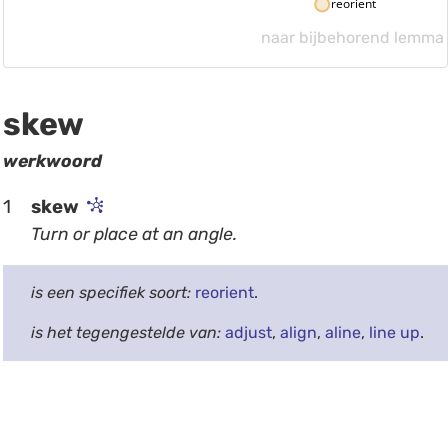
reorient
naar bijbehorend lemma
skew
werkwoord
1
skew
Turn or place at an angle.
is een specifiek soort:
reorient
.
is het tegengestelde van:
adjust
,
align
,
aline
,
line up
.