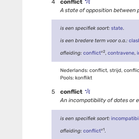
4
conflict
A state of opposition between p
is een specifiek soort:
state
.
is een bredere term voor o.a.:
clas
v2
afleiding:
conflict
,
contravene
,
Nederlands: conflict, strijd, confli
Pools: konflikt
5
conflict
An incompatibility of dates or 
is een specifiek soort:
incompatibil
v1
afleiding:
conflict
.