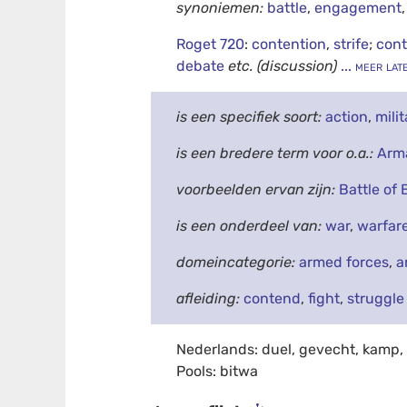
synoniemen:
battle
,
engagement
Roget 720
:
contention
,
strife
;
cont
debate
etc.
(discussion)
... meer lat
is een specifiek soort:
action
,
mili
is een bredere term voor o.a.:
Arm
voorbeelden ervan zijn:
Battle of 
is een onderdeel van:
war
,
warfar
domeincategorie:
armed forces
,
a
afleiding:
contend
,
fight
,
struggle
Nederlands: duel, gevecht, kamp,
Pools: bitwa