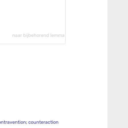
naar bijbehorend lemma
ontravention
;
counteraction