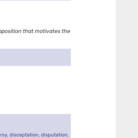
pposition that motivates the
rsy
,
disceptation
,
disputation
,