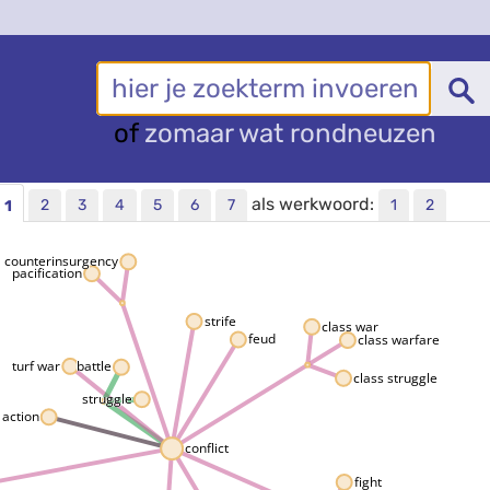
of
zomaar wat rondneuzen
als werkwoord:
2
3
4
5
6
7
1
2
1
counterinsurgency
pacification
strife
class war
feud
class warfare
turf war
battle
class struggle
struggle
 action
conflict
fight