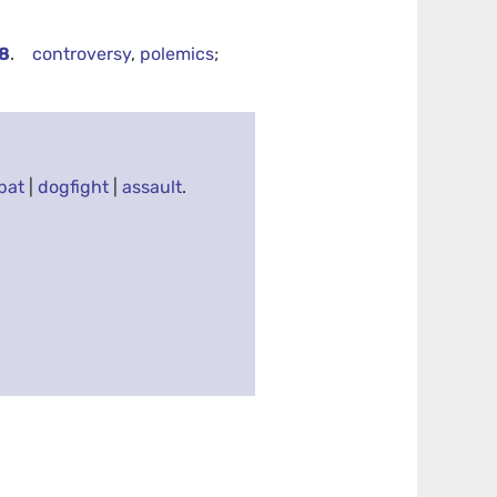
8
.
controversy
,
polemics
;
bat
|
dogfight
|
assault
.