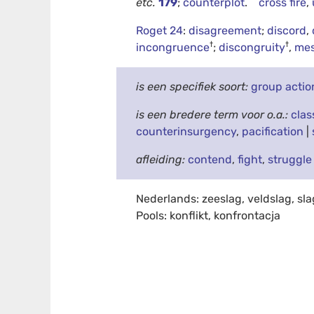
etc.
179
;
counterplot
.
cross fire
,
Roget 24
:
disagreement
;
discord
,
†
†
incongruence
;
discongruity
,
mes
is een specifiek soort:
group actio
is een bredere term voor o.a.:
clas
counterinsurgency
,
pacification
|
afleiding:
contend
,
fight
,
struggle
Nederlands: zeeslag, veldslag, slag,
Pools: konflikt, konfrontacja