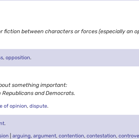
r fiction between characters or forces (especially an o
ss
,
opposition
.
bout something important:
en Republicans and Democrats.
e of opinion
,
dispute
.
nt
.
ision
|
arguing
,
argument
,
contention
,
contestation
,
controve