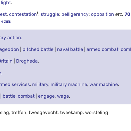
,
fight
.
†
est
,
contestation
;
struggle
;
belligerency
;
opposition
etc.
70
en zien
tary action
.
ageddon
|
pitched battle
|
naval battle
|
armed combat
,
com
Britain
|
Drogheda
.
e
.
rmed services
,
military
,
military machine
,
war machine
.
|
battle
,
combat
|
engage
,
wage
.
 slag, treffen, tweegevecht, tweekamp, worsteling