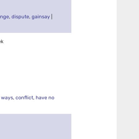
enge
,
dispute
,
gainsay
|
ek
t ways
,
conflict
,
have no