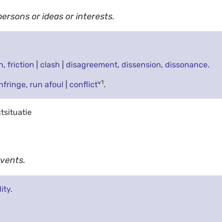
ersons or ideas or interests.
h
,
friction
|
clash
|
disagreement
,
dissension
,
dissonance
.
v1
infringe
,
run afoul
|
conflict
.
ctsituatie
events.
ity
.