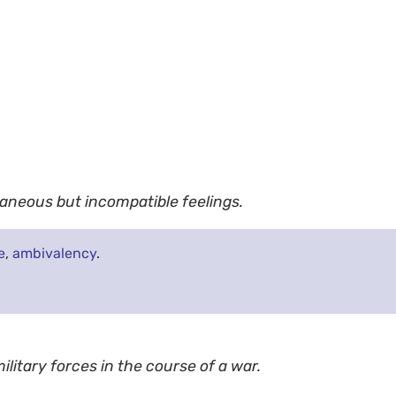
aneous but incompatible feelings.
e
,
ambivalency
.
ilitary forces in the course of a war.