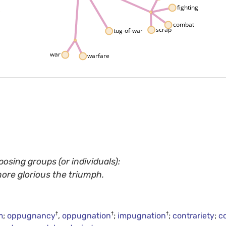
fighting
combat
scrap
tug-of-war
war
warfare
sing groups (or individuals):
more glorious the triumph.
†
†
†
m
;
oppugnancy
,
oppugnation
;
impugnation
;
contrariety
;
c