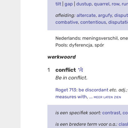
tilt
|
gap
|
dustup
,
quarrel
,
row
,
ru
afleiding:
altercate
,
argufy
,
dispu
combative
,
contentious
,
disputat
Nederlands: meningsverschil, onen
Pools: dyferencja, spór
werkwoord
1
conflict
Be in conflict.
Roget 713
:
be discordant
etc.
adj.;
measures with
,
... meer laten zien
is een specifiek soort:
contrast
,
co
is een bredere term voor o.a.:
clas