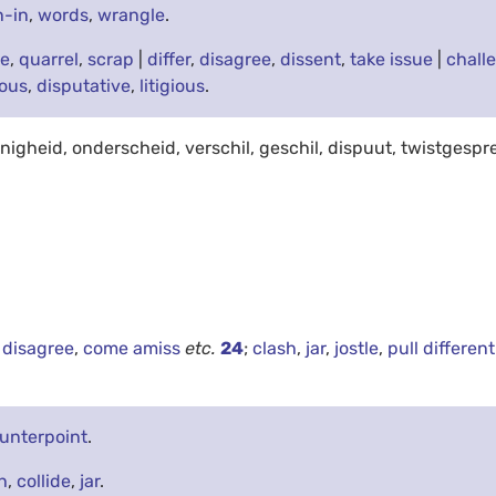
n-in
,
words
,
wrangle
.
te
,
quarrel
,
scrap
|
differ
,
disagree
,
dissent
,
take issue
|
chall
ious
,
disputative
,
litigious
.
igheid, onderscheid, verschil, geschil, dispuut, twistgespr
disagree
,
come amiss
etc.
24
;
clash
,
jar
,
jostle
,
pull differen
unterpoint
.
h
,
collide
,
jar
.