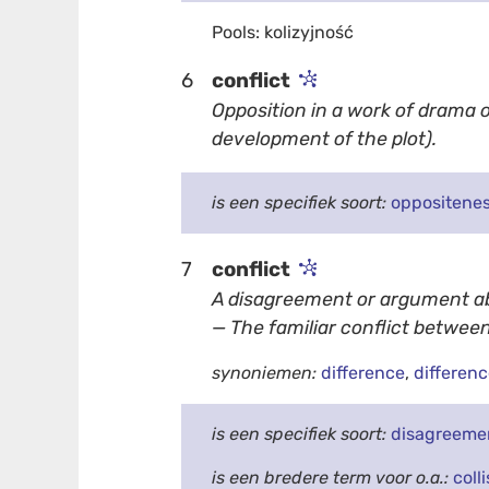
Pools: kolizyjność
6
conflict
Opposition in a work of drama o
development of the plot).
is een specifiek soort:
oppositene
7
conflict
A disagreement or argument a
— The familiar conflict betwe
synoniemen:
difference
,
differenc
is een specifiek soort:
disagreeme
is een bredere term voor o.a.:
coll