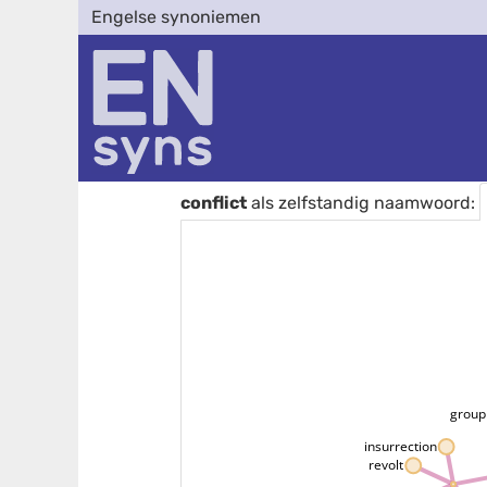
Engelse synoniemen
conflict
als zelfstandig naamwoord:
group
insurrection
revolt