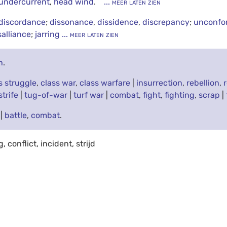
undercurrent
,
head wind
.
... meer laten zien
discordance
;
dissonance
,
dissidence
,
discrepancy
;
unconfo
alliance
;
jarring
... meer laten zien
n
.
s struggle
,
class war
,
class warfare
|
insurrection
,
rebellion
,
strife
|
tug-of-war
|
turf war
|
combat
,
fight
,
fighting
,
scrap
|
|
battle
,
combat
.
 conflict, incident, strijd