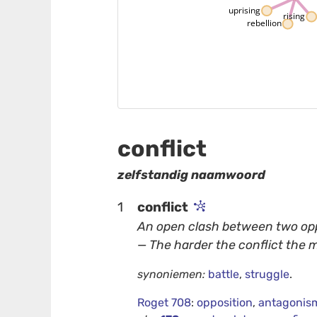
uprising
rising
rebellion
conflict
zelfstandig naamwoord
1
conflict
An open clash between two oppo
— The harder the conflict the 
synoniemen:
battle
,
struggle
.
Roget 708
:
opposition
,
antagonis