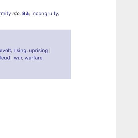
rmity
etc.
83
;
incongruity
,
revolt
,
rising
,
uprising
|
feud
|
war
,
warfare
.