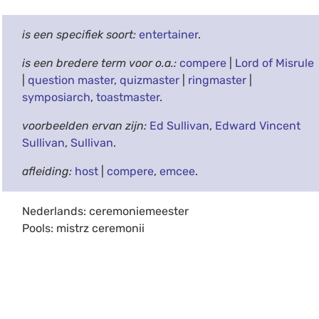
is een specifiek soort:
entertainer
.
is een bredere term voor o.a.:
compere
|
Lord of Misrule
|
question master
,
quizmaster
|
ringmaster
|
symposiarch
,
toastmaster
.
voorbeelden ervan zijn:
Ed Sullivan
,
Edward Vincent
Sullivan
,
Sullivan
.
afleiding:
host
|
compere
,
emcee
.
Nederlands: ceremoniemeester
Pools: mistrz ceremonii