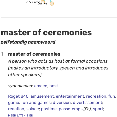
Ed Sullivan
Sullivan
master of ceremonies
zelfstandig naamwoord
1
master of ceremonies
A person who acts as host at formal occasions
(makes an introductory speech and introduces
other speakers).
synoniemen:
emcee
,
host
.
Roget 840
:
amusement
,
entertainment
,
recreation
,
fun
,
game
,
fun and games
;
diversion
,
divertissement
;
reaction
,
solace
;
pastime
,
passetemps
[Fr.]
,
sport
;
...
meer laten zien