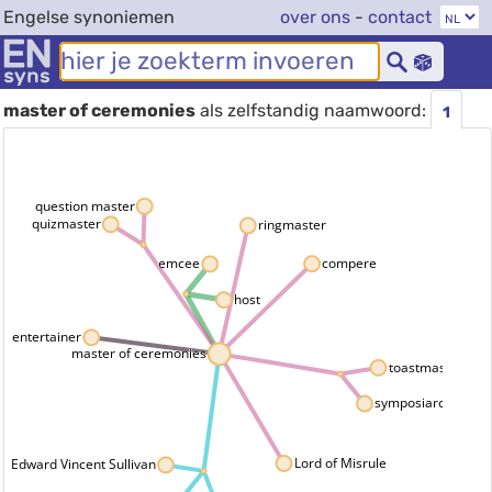
Engelse synoniemen
over ons
-
contact
master of ceremonies
als zelfstandig naamwoord:
1
question master
quizmaster
ringmaster
compere
emcee
host
entertainer
master of ceremonies
toastmaster
symposiarch
Lord of Misrule
Edward Vincent Sullivan