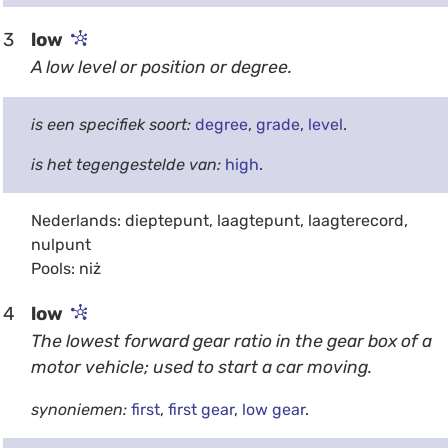
3
low
A low level or position or degree.
is een specifiek soort:
degree
,
grade
,
level
.
is het tegengestelde van:
high
.
Nederlands: dieptepunt, laagtepunt, laagterecord,
nulpunt
Pools: niż
4
low
The lowest forward gear ratio in the gear box of a
motor vehicle; used to start a car moving.
synoniemen:
first
,
first gear
,
low gear
.