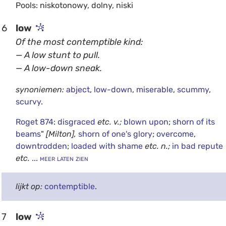
Pools: niskotonowy, dolny, niski
6
low
Of the most contemptible kind:
— A low stunt to pull.
— A low-down sneak.
synoniemen:
abject
,
low-down
,
miserable
,
scummy
,
scurvy
.
Roget 874
:
disgraced
etc.
v.;
blown upon
;
shorn of its
beams
"
[Milton],
shorn of one's glory
;
overcome
,
downtrodden
;
loaded with shame
etc.
n.;
in bad repute
etc.
... meer laten zien
lijkt op:
contemptible
.
7
low