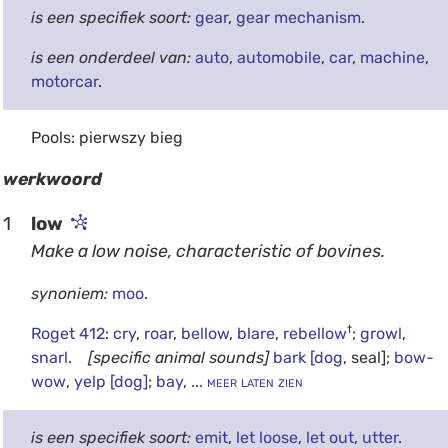
is een specifiek soort:
gear
,
gear mechanism
.
is een onderdeel van:
auto
,
automobile
,
car
,
machine
,
motorcar
.
Pools: pierwszy bieg
werkwoord
1
low
Make a low noise, characteristic of bovines.
synoniem:
moo
.
†
Roget 412
:
cry
,
roar
,
bellow
,
blare
,
rebellow
;
growl
,
snarl
.
[specific animal sounds]
bark
[dog
, seal];
bow-
wow
,
yelp
[dog]
;
bay
,
... meer laten zien
is een specifiek soort:
emit
,
let loose
,
let out
,
utter
.