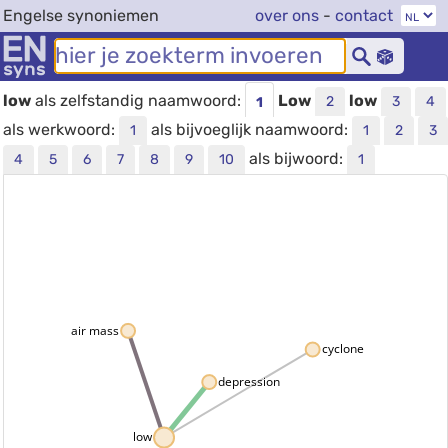
Engelse synoniemen
over ons
-
contact
low
als zelfstandig naamwoord:
Low
low
2
3
4
1
als werkwoord:
als bijvoeglijk naamwoord:
1
1
2
3
als bijwoord:
4
5
6
7
8
9
10
1
air mass
cyclone
depression
low