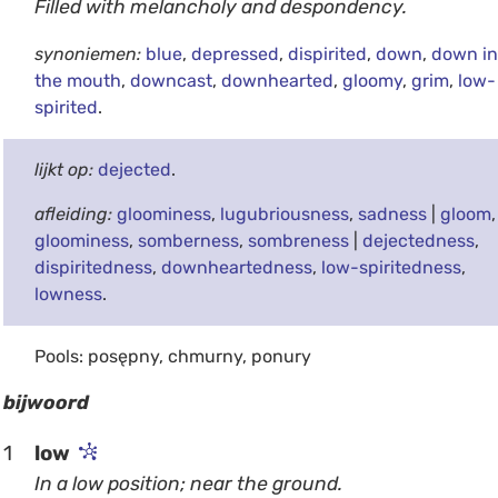
Filled with melancholy and despondency.
synoniemen:
blue
,
depressed
,
dispirited
,
down
,
down in
the mouth
,
downcast
,
downhearted
,
gloomy
,
grim
,
low-
spirited
.
lijkt op:
dejected
.
afleiding:
gloominess
,
lugubriousness
,
sadness
|
gloom
,
gloominess
,
somberness
,
sombreness
|
dejectedness
,
dispiritedness
,
downheartedness
,
low-spiritedness
,
lowness
.
Pools: posępny, chmurny, ponury
bijwoord
1
low
In a low position; near the ground.