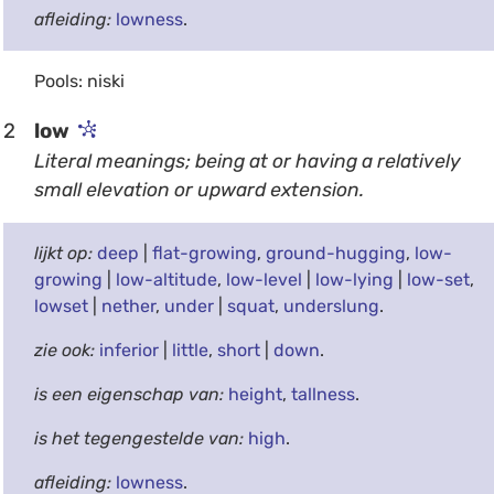
afleiding:
lowness
.
Pools: niski
2
low
Literal meanings; being at or having a relatively
small elevation or upward extension.
lijkt op:
deep
|
flat-growing
,
ground-hugging
,
low-
growing
|
low-altitude
,
low-level
|
low-lying
|
low-set
,
lowset
|
nether
,
under
|
squat
,
underslung
.
zie ook:
inferior
|
little
,
short
|
down
.
is een eigenschap van:
height
,
tallness
.
is het tegengestelde van:
high
.
afleiding:
lowness
.