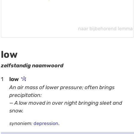
naar bijbehorend lemma
low
zelfstandig naamwoord
1
low
An air mass of lower pressure; often brings
precipitation:
— A low moved in over night bringing sleet and
snow.
synoniem:
depression
.