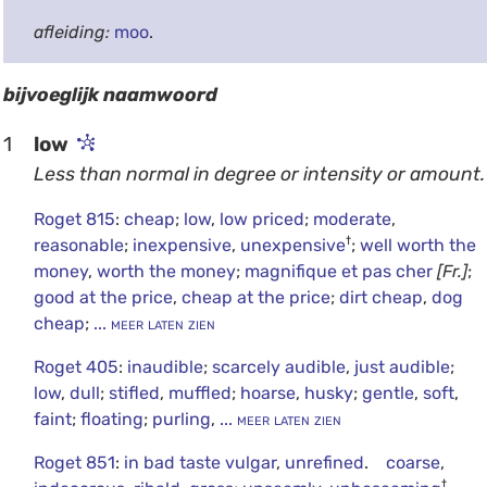
afleiding:
moo
.
bijvoeglijk naamwoord
1
low
Less than normal in degree or intensity or amount.
Roget 815
:
cheap
;
low
,
low priced
;
moderate
,
†
reasonable
;
inexpensive
,
unexpensive
;
well worth the
money
,
worth the money
;
magnifique et pas cher
[Fr.]
;
good at the price
,
cheap at the price
;
dirt cheap
,
dog
cheap
;
... meer laten zien
Roget 405
:
inaudible
;
scarcely audible
,
just audible
;
low
,
dull
;
stifled
,
muffled
;
hoarse
,
husky
;
gentle
,
soft
,
faint
;
floating
;
purling
,
... meer laten zien
Roget 851
:
in bad taste vulgar
,
unrefined
.
coarse
,
†