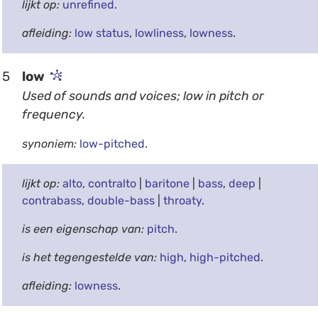
lijkt op:
unrefined
.
afleiding:
low status
,
lowliness
,
lowness
.
5
low
Used of sounds and voices; low in pitch or
frequency.
synoniem:
low-pitched
.
lijkt op:
alto
,
contralto
|
baritone
|
bass
,
deep
|
contrabass
,
double-bass
|
throaty
.
is een eigenschap van:
pitch
.
is het tegengestelde van:
high
,
high-pitched
.
afleiding:
lowness
.