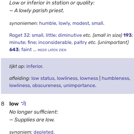
Low or inferior in station or quality:
— A lowly parish priest.
synoniemen:
humble
,
lowly
,
modest
,
small
.
Roget 32
:
small
,
little
;
diminutive
etc.
(small in size)
193
;
minute
;
fine
;
inconsiderable
,
paltry
etc.
(unimportant)
643
;
faint
... meer laten zien
lijkt op:
inferior
.
afleiding:
low status
,
lowliness
,
lowness
|
humbleness
,
lowliness
,
obscureness
,
unimportance
.
8
low
No longer sufficient:
— Supplies are low.
synoniem:
depleted
.