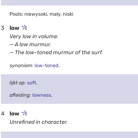
Pools: niewysoki, mały, niski
3
low
Very low in volume:
— A low murmur.
— The low-toned murmur of the surf.
synoniem:
low-toned
.
lijkt op:
soft
.
afleiding:
lowness
.
4
low
Unrefined in character.