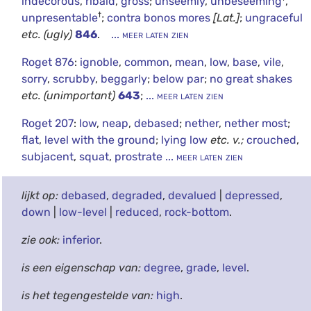
indecorous
,
ribald
,
gross
;
unseemly
,
unbeseeming
,
†
unpresentable
;
contra bonos mores
[Lat.]
;
ungraceful
etc.
(ugly)
846
.
... meer laten zien
Roget 876
:
ignoble
,
common
,
mean
,
low
,
base
,
vile
,
sorry
,
scrubby
,
beggarly
;
below par
;
no great shakes
etc.
(unimportant)
643
;
... meer laten zien
Roget 207
:
low
,
neap
,
debased
;
nether
,
nether most
;
flat
,
level with the ground
;
lying low
etc.
v.;
crouched
,
subjacent
,
squat
,
prostrate
... meer laten zien
lijkt op:
debased
,
degraded
,
devalued
|
depressed
,
down
|
low-level
|
reduced
,
rock-bottom
.
zie ook:
inferior
.
is een eigenschap van:
degree
,
grade
,
level
.
is het tegengestelde van:
high
.