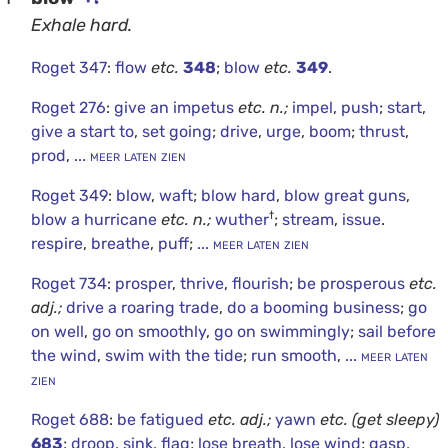
Exhale hard.
Roget 347
:
flow
etc.
348
;
blow
etc.
349
.
Roget 276
:
give an impetus
etc.
n.;
impel
,
push
;
start
,
give a start to
,
set going
;
drive
,
urge
,
boom
;
thrust
,
prod
,
... meer laten zien
Roget 349
:
blow
,
waft
;
blow hard
,
blow great guns
,
†
blow a hurricane
etc.
n.;
wuther
;
stream
,
issue
.
respire
,
breathe
,
puff
;
... meer laten zien
Roget 734
:
prosper
,
thrive
,
flourish
;
be prosperous
etc.
adj.;
drive a roaring trade
,
do a booming business
;
go
on well
,
go on smoothly
,
go on swimmingly
;
sail before
the wind
,
swim with the tide
;
run smooth
,
... meer laten
zien
Roget 688
:
be fatigued
etc.
adj.;
yawn
etc.
(get sleepy)
683
;
droop
,
sink
,
flag
;
lose breath
,
lose wind
;
gasp
,