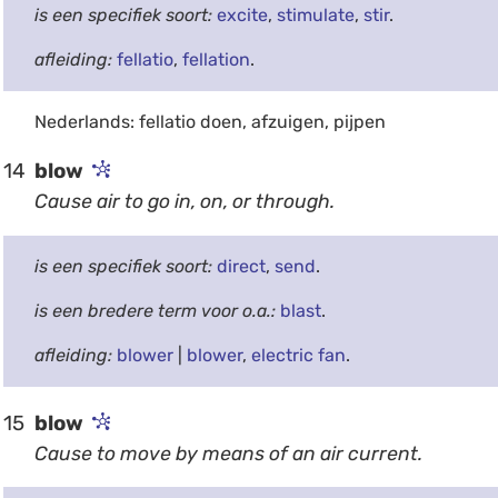
is een specifiek soort:
excite
,
stimulate
,
stir
.
afleiding:
fellatio
,
fellation
.
Nederlands: fellatio doen, afzuigen, pijpen
14
blow
Cause air to go in, on, or through.
is een specifiek soort:
direct
,
send
.
is een bredere term voor o.a.:
blast
.
afleiding:
blower
|
blower
,
electric fan
.
15
blow
Cause to move by means of an air current.