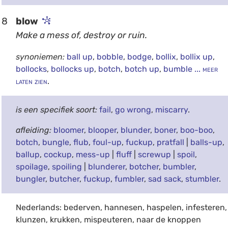
8
blow
Make a mess of, destroy or ruin.
synoniemen:
ball up
,
bobble
,
bodge
,
bollix
,
bollix up
,
bollocks
,
bollocks up
,
botch
,
botch up
,
bumble
... meer
laten zien
.
is een specifiek soort:
fail
,
go wrong
,
miscarry
.
afleiding:
bloomer
,
blooper
,
blunder
,
boner
,
boo-boo
,
botch
,
bungle
,
flub
,
foul-up
,
fuckup
,
pratfall
|
balls-up
,
ballup
,
cockup
,
mess-up
|
fluff
|
screwup
|
spoil
,
spoilage
,
spoiling
|
blunderer
,
botcher
,
bumbler
,
bungler
,
butcher
,
fuckup
,
fumbler
,
sad sack
,
stumbler
.
Nederlands: bederven, hannesen, haspelen, infesteren,
klunzen, krukken, mispeuteren, naar de knoppen