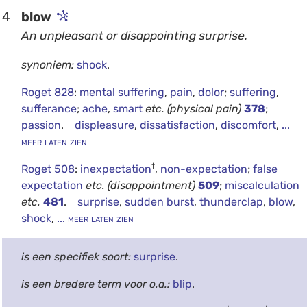
4
blow
An unpleasant or disappointing surprise.
synoniem:
shock
.
Roget 828
:
mental suffering
,
pain
,
dolor
;
suffering
,
sufferance
;
ache
,
smart
etc.
(physical pain)
378
;
passion
.
displeasure
,
dissatisfaction
,
discomfort
,
...
meer laten zien
†
Roget 508
:
inexpectation
,
non-expectation
;
false
expectation
etc.
(disappointment)
509
;
miscalculation
etc.
481
.
surprise
,
sudden burst
,
thunderclap
,
blow
,
shock
,
... meer laten zien
is een specifiek soort:
surprise
.
is een bredere term voor o.a.:
blip
.