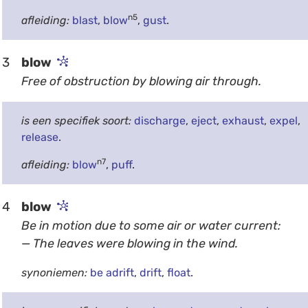
n5
afleiding:
blast
,
blow
,
gust
.
3
blow
Free of obstruction by blowing air through.
is een specifiek soort:
discharge
,
eject
,
exhaust
,
expel
,
release
.
n7
afleiding:
blow
,
puff
.
4
blow
Be in motion due to some air or water current:
— The leaves were blowing in the wind.
synoniemen:
be adrift
,
drift
,
float
.