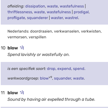
afleiding:
dissipation
,
waste
,
wastefulness
|
thriftlessness
,
waste
,
wastefulness
|
prodigal
,
profligate
,
squanderer
|
waster
,
wastrel
.
Nederlands: doordraaien, verkwanselen, verkwisten,
vermorsen, verspillen
10
blow
Spend lavishly or wastefully on.
is een specifiek soort:
drop
,
expend
,
spend
.
v9
werkwoordgroep:
blow
,
squander
,
waste
.
11
blow
Sound by having air expelled through a tube.