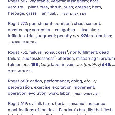
Roget 367
:
vegetable
,
vegetable kingdom
;
flora
,
verdure
.
plant
;
tree
,
shrub
,
bush
;
creeper
;
herb
,
herbage
;
grass
.
annual
;
... meer laten zien
†
Roget 972
:
punishment
,
punition
;
chastisement
,
chastening
;
correction
,
castigation
.
discipline
,
infliction
,
trial
;
judgment
;
penalty
etc.
974
;
retribution
;
... meer laten zien
†
Roget 732
:
failure
;
nonsuccess
,
nonfulfillment
;
dead
†
failure
,
successlessness
;
abortion
,
miscarriage
;
brutum
fulmen
etc.
158
[Lat.]
;
labor in vain
etc.
(inutility)
645
;
...
meer laten zien
Roget 680
:
action
,
performance
;
doing
,
etc.
v.;
perpetration
;
exercise
,
excitation
;
movement
,
operation
,
evolution
,
work
;
labor
... meer laten zien
Roget 619
:
evil
,
ill
,
harm
,
hurt
. ,
mischief
,
nuisance
;
machinations of the devil
,
Pandora's box
,
ills that flesh