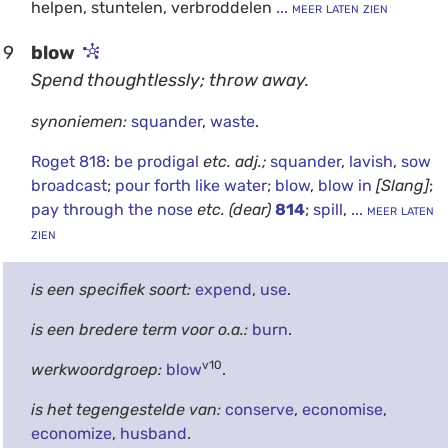
helpen, stuntelen, verbroddelen
... meer laten zien
9
blow
Spend thoughtlessly; throw away.
synoniemen:
squander
,
waste
.
Roget 818
:
be prodigal
etc.
adj.;
squander
,
lavish
,
sow
broadcast
;
pour forth like water
;
blow
,
blow in
[Slang]
;
pay through the nose
etc.
(dear)
814
;
spill
,
... meer laten
zien
is een specifiek soort:
expend
,
use
.
is een bredere term voor o.a.:
burn
.
v10
werkwoordgroep:
blow
.
is het tegengestelde van:
conserve
,
economise
,
economize
,
husband
.