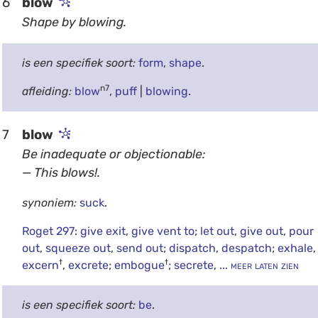
6
blow
Shape by blowing.
is een specifiek soort:
form
,
shape
.
n7
afleiding:
blow
,
puff
|
blowing
.
7
blow
Be inadequate or objectionable:
— This blows!.
synoniem:
suck
.
Roget 297
:
give exit
,
give vent to
;
let out
,
give out
,
pour
out
,
squeeze out
,
send out
;
dispatch
,
despatch
;
exhale
,
†
†
excern
,
excrete
;
embogue
;
secrete
,
... meer laten zien
is een specifiek soort:
be
.