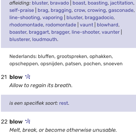
afleiding:
bluster
,
bravado
|
boast
,
boasting
,
jactitation
,
self-praise
|
brag
,
bragging
,
crow
,
crowing
,
gasconade
,
line-shooting
,
vaporing
|
bluster
,
braggadocio
,
rhodomontade
,
rodomontade
|
vaunt
|
blowhard
,
boaster
,
braggart
,
bragger
,
line-shooter
,
vaunter
|
blusterer
,
loudmouth
.
Nederlands: bluffen, grootspreken, ophakken,
opscheppen, opsnijden, patsen, pochen, snoeven
21
blow
Allow to regain its breath.
is een specifiek soort:
rest
.
22
blow
Melt, break, or become otherwise unusable.