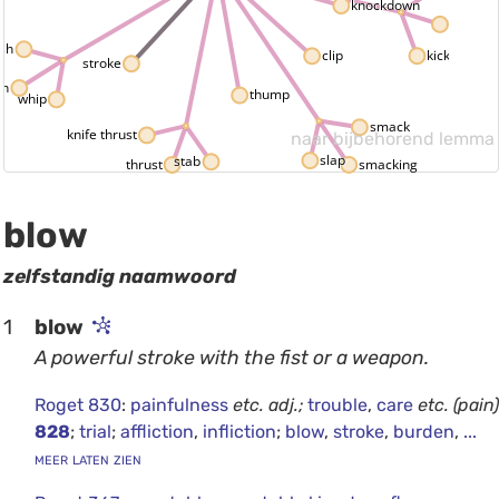
knockdown
kick
ash
kicking
clip
stroke
sh
thump
whip
smack
knife thrust
naar bijbehorend lemma
slap
stab
smacking
thrust
blow
zelfstandig naamwoord
1
blow
A powerful stroke with the fist or a weapon.
Roget 830
:
painfulness
etc.
adj.;
trouble
,
care
etc.
(pain)
828
;
trial
;
affliction
,
infliction
;
blow
,
stroke
,
burden
,
...
meer laten zien