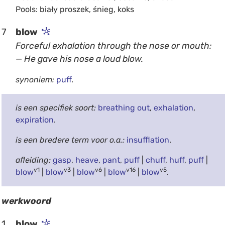
Pools: biały proszek, śnieg, koks
7
blow
Forceful exhalation through the nose or mouth:
— He gave his nose a loud blow.
synoniem:
puff
.
is een specifiek soort:
breathing out
,
exhalation
,
expiration
.
is een bredere term voor o.a.:
insufflation
.
afleiding:
gasp
,
heave
,
pant
,
puff
|
chuff
,
huff
,
puff
|
v1
v3
v6
v16
v5
blow
|
blow
|
blow
|
blow
|
blow
.
werkwoord
1
blow