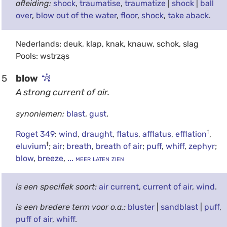
afleiding:
shock
,
traumatise
,
traumatize
|
shock
|
ball
over
,
blow out of the water
,
floor
,
shock
,
take aback
.
Nederlands: deuk, klap, knak, knauw, schok, slag
Pools: wstrząs
5
blow
A strong current of air.
synoniemen:
blast
,
gust
.
†
Roget 349
:
wind
,
draught
,
flatus
,
afflatus
,
efflation
,
†
eluvium
;
air
;
breath
,
breath of air
;
puff
,
whiff
,
zephyr
;
blow
,
breeze
,
... meer laten zien
is een specifiek soort:
air current
,
current of air
,
wind
.
is een bredere term voor o.a.:
bluster
|
sandblast
|
puff
,
puff of air
,
whiff
.