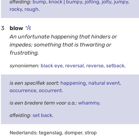
afleiding:
bump
,
knock
|
bumpy
,
jolting
,
jolty
,
jumpy
,
rocky
,
rough
.
3
blow
An unfortunate happening that hinders or
impedes; something that is thwarting or
frustrating.
synoniemen:
black eye
,
reversal
,
reverse
,
setback
.
is een specifiek soort:
happening
,
natural event
,
occurrence
,
occurrent
.
is een bredere term voor o.a.:
whammy
.
afleiding:
set back
.
Nederlands: tegenslag, domper, strop