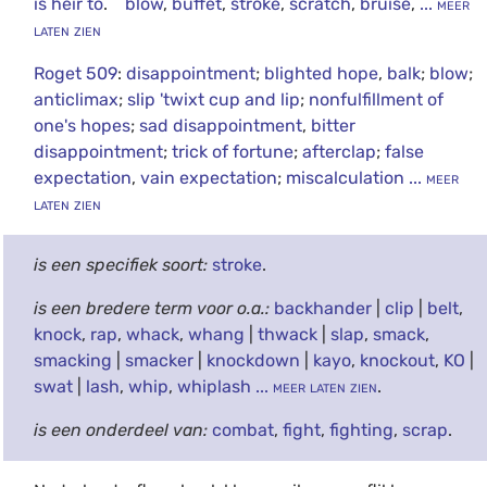
is heir to
.
blow
,
buffet
,
stroke
,
scratch
,
bruise
,
... meer
laten zien
Roget 509
:
disappointment
;
blighted hope
,
balk
;
blow
;
anticlimax
;
slip 'twixt cup and lip
;
nonfulfillment of
one's hopes
;
sad disappointment
,
bitter
disappointment
;
trick of fortune
;
afterclap
;
false
expectation
,
vain expectation
;
miscalculation
... meer
laten zien
is een specifiek soort:
stroke
.
is een bredere term voor o.a.:
backhander
|
clip
|
belt
,
knock
,
rap
,
whack
,
whang
|
thwack
|
slap
,
smack
,
smacking
|
smacker
|
knockdown
|
kayo
,
knockout
,
KO
|
swat
|
lash
,
whip
,
whiplash
... meer laten zien
.
is een onderdeel van:
combat
,
fight
,
fighting
,
scrap
.