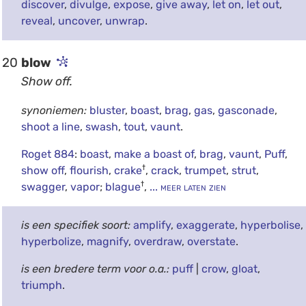
discover
,
divulge
,
expose
,
give away
,
let on
,
let out
,
reveal
,
uncover
,
unwrap
.
20
blow
Show off.
synoniemen:
bluster
,
boast
,
brag
,
gas
,
gasconade
,
shoot a line
,
swash
,
tout
,
vaunt
.
Roget 884
:
boast
,
make a boast of
,
brag
,
vaunt
,
Puff
,
†
show off
,
flourish
,
crake
,
crack
,
trumpet
,
strut
,
†
swagger
,
vapor
;
blague
,
... meer laten zien
is een specifiek soort:
amplify
,
exaggerate
,
hyperbolise
,
hyperbolize
,
magnify
,
overdraw
,
overstate
.
is een bredere term voor o.a.:
puff
|
crow
,
gloat
,
triumph
.