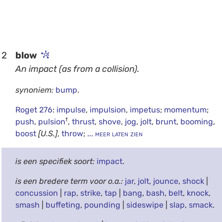
2
blow
An impact (as from a collision).
synoniem:
bump
.
Roget 276
:
impulse
,
impulsion
,
impetus
;
momentum
;
†
push
,
pulsion
,
thrust
,
shove
,
jog
,
jolt
,
brunt
,
booming
,
boost
[U.S.]
,
throw
;
... meer laten zien
is een specifiek soort:
impact
.
is een bredere term voor o.a.:
jar
,
jolt
,
jounce
,
shock
|
concussion
|
rap
,
strike
,
tap
|
bang
,
bash
,
belt
,
knock
,
smash
|
buffeting
,
pounding
|
sideswipe
|
slap
,
smack
.