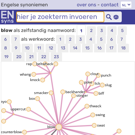
Engelse synoniemen
over ons
-
contact
blow
als zelfstandig naamwoord:
2
3
4
5
1
als werkwoord:
6
7
1
2
3
4
5
6
7
8
9
10
11
12
13
14
15
16
17
18
19
20
21
22
23
rap
belt
whack
clout
whang
punch
knock
poke
lick
slug
backhander
smacker
biff
stinger
box
kayo
thwack
uppercut
O
swing
t
swat
blow
boot
counterblow