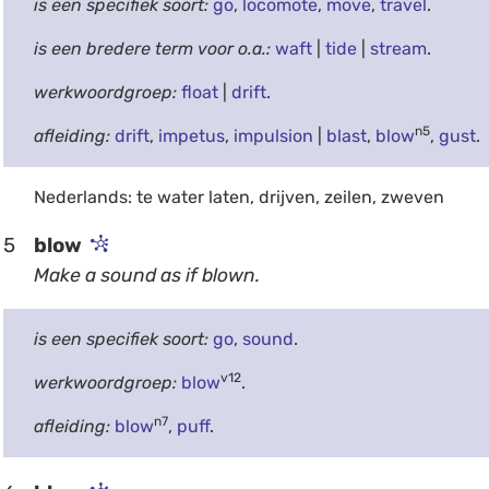
is een specifiek soort:
go
,
locomote
,
move
,
travel
.
is een bredere term voor o.a.:
waft
|
tide
|
stream
.
werkwoordgroep:
float
|
drift
.
n5
afleiding:
drift
,
impetus
,
impulsion
|
blast
,
blow
,
gust
.
Nederlands: te water laten, drijven, zeilen, zweven
5
blow
Make a sound as if blown.
is een specifiek soort:
go
,
sound
.
v12
werkwoordgroep:
blow
.
n7
afleiding:
blow
,
puff
.