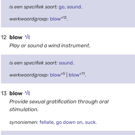
is een specifiek soort:
go
,
sound
.
v12
werkwoordgroep:
blow
.
12
blow
Play or sound a wind instrument.
is een specifiek soort:
sound
.
v5
v11
werkwoordgroep:
blow
|
blow
.
13
blow
Provide sexual gratification through oral
stimulation.
synoniemen:
fellate
,
go down on
,
suck
.