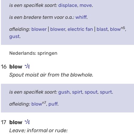
is een specifiek soort:
displace
,
move
.
is een bredere term voor o.a.:
whiff
.
n5
afleiding:
blower
|
blower
,
electric fan
|
blast
,
blow
,
gust
.
Nederlands: springen
16
blow
Spout moist air from the blowhole.
is een specifiek soort:
gush
,
spirt
,
spout
,
spurt
.
n7
afleiding:
blow
,
puff
.
17
blow
Leave; informal or rude: