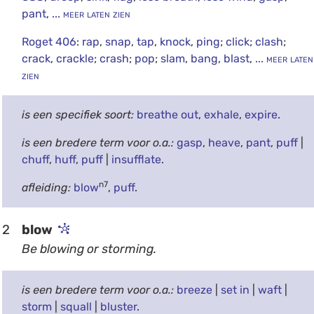
pant
,
... meer laten zien
Roget 406
:
rap
,
snap
,
tap
,
knock
,
ping
;
click
;
clash
;
crack
,
crackle
;
crash
;
pop
;
slam
,
bang
,
blast
,
... meer laten
zien
is een specifiek soort:
breathe out
,
exhale
,
expire
.
is een bredere term voor o.a.:
gasp
,
heave
,
pant
,
puff
|
chuff
,
huff
,
puff
|
insufflate
.
n7
afleiding:
blow
,
puff
.
2
blow
Be blowing or storming.
is een bredere term voor o.a.:
breeze
|
set in
|
waft
|
storm
|
squall
|
bluster
.