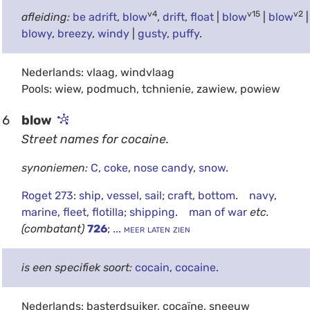
v4
v15
v2
afleiding:
be adrift
,
blow
,
drift
,
float
|
blow
|
blow
|
blowy
,
breezy
,
windy
|
gusty
,
puffy
.
Nederlands: vlaag, windvlaag
Pools: wiew, podmuch, tchnienie, zawiew, powiew
6
blow
Street names for cocaine.
synoniemen:
C
,
coke
,
nose candy
,
snow
.
Roget 273
:
ship
,
vessel
,
sail
;
craft
,
bottom
.
navy
,
marine
,
fleet
,
flotilla
;
shipping
.
man of war
etc.
(combatant)
726
;
... meer laten zien
is een specifiek soort:
cocain
,
cocaine
.
Nederlands: basterdsuiker, cocaïne, sneeuw